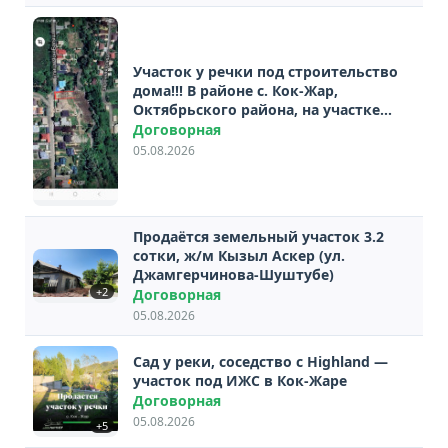
Участок у речки под строительство
дома!!! В районе с. Кок-Жар,
Октябрьского района, на участке
3.75соток, постройте дом своей
Договорная
мечты! Имеется красная книга,
05.08.2026
15х25, по факту земли намного
больше в ...
Продаётся земельный участок 3.2
сотки, ж/м Кызыл Аскер (ул.
Джамгерчинова-Шуштубе)
+2
Договорная
05.08.2026
Сад у реки, соседство с Highland —
участок под ИЖС в Кок-Жаре
Договорная
05.08.2026
+5