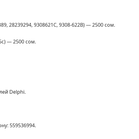
389, 28239294, 9308621C, 9308-622B) — 2500 сом.
5с) — 2500 сом.
ей Delphi.
: 559536994.    