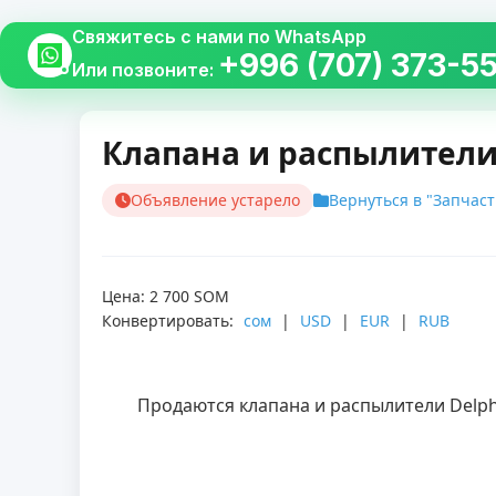
Свяжитесь с нами по WhatsApp
+996 (707) 373-5
Или позвоните:
Клапана и распылители D
Объявление устарело
Вернуться в "Запчас
Цена: 2 700 SOM
Конвертировать:
сом
|
USD
|
EUR
|
RUB
        Продаются клапана и распылители De