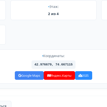
Этаж:
2 из 4
Координаты:
42.976679, 74.667115
Google Maps
Яндекс.Карты
2GIS
ться