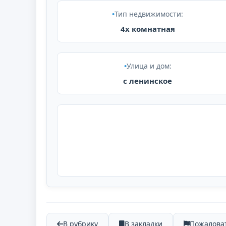
Тип недвижимости:
4х комнатная
Улица и дом:
с ленинское
В рубрику
В закладки
Пожалова