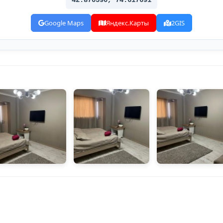
42.870590, 74.617691
Google Maps
Яндекс.Карты
2GIS