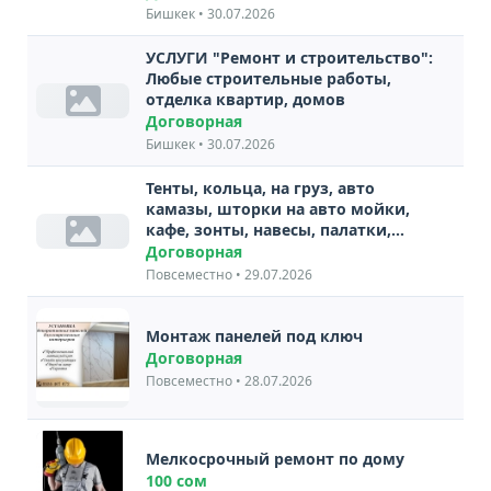
Бишкек • 30.07.2026
УСЛУГИ "Ремонт и строительство":
Любые строительные работы,
отделка квартир, домов
Договорная
Бишкек • 30.07.2026
Тенты, кольца, на груз, авто
камазы, шторки на авто мойки,
кафе, зонты, навесы, палатки,
боксерские груши, настилы, на
Договорная
спортивные маты
Повсеместно • 29.07.2026
Высококвалифицированный и
опытный персонал, способны...
Монтаж панелей под ключ
Договорная
Повсеместно • 28.07.2026
Мелкосрочный ремонт по дому
100 сом