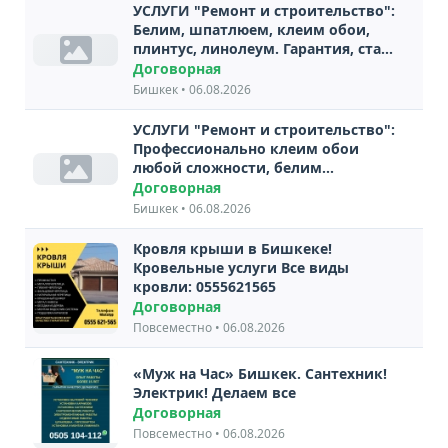
УСЛУГИ "Ремонт и строительство":
Белим, шпатлюем, клеим обои,
плинтус, линолеум. Гарантия, стаж
20 лет
Договорная
Бишкек • 06.08.2026
УСЛУГИ "Ремонт и строительство":
Профессионально клеим обои
любой сложности, белим
известью, красим разной
Договорная
водоэмульсией потолки, стены.
Бишкек • 06.08.2026
Эмалью батареи, двери, окна,
полы. Шпатлюем
Кровля крыши в Бишкеке!
Кровельные услуги Все виды
кровли: 0555621565
Договорная
Повсеместно • 06.08.2026
«Муж на Час» Бишкек. Сантехник!
Электрик! Делаем все
Договорная
Повсеместно • 06.08.2026