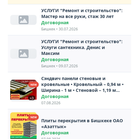
УСЛУГИ "Ремонт и строительство":
Мастер на все руки, стаж 30 лет
Договорная
Бишкек • 30.07.2026
УСЛУГИ "Ремонт и строительство":
Услуги сантехника. Денис и
Максим
Договорная
Бишкек • 09.07.2026
Сэндвич панели стеновые и
кровельные • Кровельный – 0,94 м •
NEW
Ширина - 1 м • Стеновой – 1,19 м
Стоимость (толщины 10 см)
Договорная
+3
07.08.2026
NEW
Плиты перекрытия в Бишкеке ОАО
«Азаттык»
Договорная