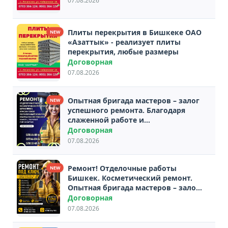
07.08.2026
Плиты перекрытия в Бишкеке ОАО
NEW
«Азаттык» - реализует плиты
перекрытия, любые размеры
Договорная
07.08.2026
Опытная бригада мастеров – залог
NEW
успешного ремонта. Благодаря
слаженной работе и
профессионализму, мы можем
Договорная
справиться с любой поставленной
07.08.2026
задачей качественно и в
кратчайший срок.
Ремонт! Отделочные работы
NEW
Бишкек. Косметический ремонт.
Опытная бригада мастеров – залог
успешного ремонта
Договорная
07.08.2026