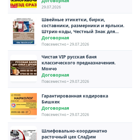
Договорная
29.07.2026
Швейные этикетки, бирки,
составники, размерники и ярлыки.
Штрих-коды, Честный Знак для
Wildberries и OZON Материалы:
Договорная
Нейлон, Сатин, Силиконовая
Повсеместно • 29.07.2026
ленты. Навесные бирки,
индивидуальный дизайн
Чистая VIP русская баня
классического предназначения.
Мончо
Договорная
Повсеместно • 29.07.2026
Гарантированная кодировка
Бишкек
Договорная
Повсеместно • 29.07.2026
Шлифовально-координатно
расточный цех СлаДим