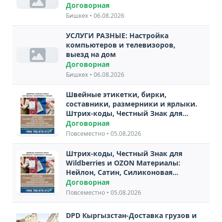
Договорная
Бишкек • 06.08.2026
УСЛУГИ РАЗНЫЕ: Настройка
компьютеров и телевизоров,
выезд на дом
Договорная
Бишкек • 06.08.2026
Швейные этикетки, бирки,
составники, размерники и ярлыки.
Штрих-коды, Честный Знак для
Wildberries и OZON Материалы:
Договорная
Нейлон, Сатин, Силиконовая
Повсеместно • 05.08.2026
ленты. Навесные бирки,
индивидуальный дизайн...
Штрих-коды, Честный Знак для
Wildberries и OZON Материалы:
Нейлон, Сатин, Силиконовая
ленты.
Договорная
Повсеместно • 05.08.2026
DPD Кыргызстан-Доставка грузов и