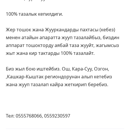
100% тазалык кепилдиги.
Жер тошок жана Жууркандарды пахтасы (кебез) 
менен атайын апаратта жууп тазалайбыз, биздин 
аппарат тошокторду аябай таза жууйт, жагымсыз 
жыт жана кир тактарды 100% тазалайт.
Биз жыл бою иштейбиз. Ош, Кара-Суу, Озгон, 
,Кашкар-Кыштак региондорунан алып кетебиз 
жана жууп тазалап кайра жеткирип беребиз.
Тел: 0555768066, 0559230597    