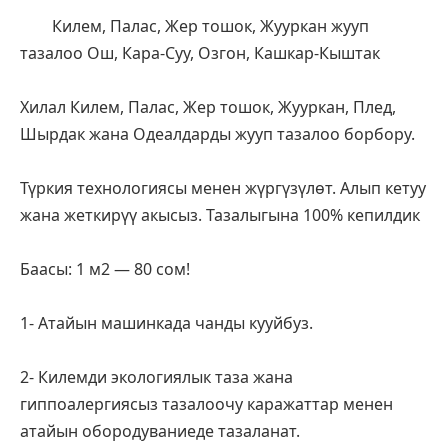
        Килем, Палас, Жер тошок, Жууркан жууп 
тазалоо Ош, Кара-Суу, Озгон, Кашкар-Кыштак
Хилал Килем, Палас, Жер тошок, Жууркан, Плед, 
Шырдак жана Одеалдарды жууп тазалоо борбору.
Түркия технологиясы менен жүргүзүлөт. Алып кетуу 
жана жеткирүү акысыз. Тазалыгына 100% кепилдик
Баасы: 1 м2 — 80 сом!
1- Атайын машинкада чанды кууйбуз.
2- Килемди экологиялык таза жана 
гиппоалергиясыз тазалоочу каражаттар менен 
атайын обородуваниеде тазаланат.