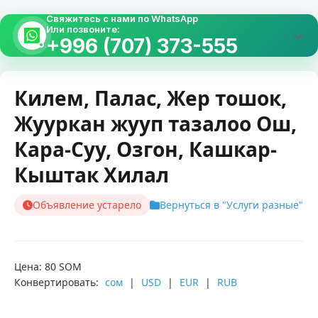
Свяжитесь с нами по WhatsApp
Или позвоните:
+996 (707) 373-555
Килем, Палас, Жер тошок,
Жууркан жууп тазалоо Ош,
Кара-Суу, Озгон, Кашкар-
Кыштак Хилал
Объявление устарело
Вернуться в "Услуги разные"
Цена: 80 SOM
Конвертировать:
сом
|
USD
|
EUR
|
RUB