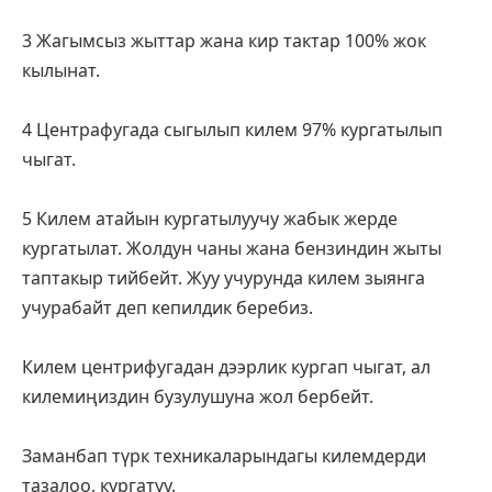
3 Жагымсыз жыттар жана кир тактар 100% жок 
кылынат.
4 Центрафугада сыгылып килем 97% кургатылып 
чыгат.
5 Килем атайын кургатылуучу жабык жерде 
кургатылат. Жолдун чаны жана бензиндин жыты 
таптакыр тийбейт. Жуу учурунда килем зыянга 
учурабайт деп кепилдик беребиз.
Килем центрифугадан дээрлик кургап чыгат, ал 
килемиңиздин бузулушуна жол бербейт.
Заманбап түрк техникаларындагы килемдерди 
тазалоо, кургатуу.