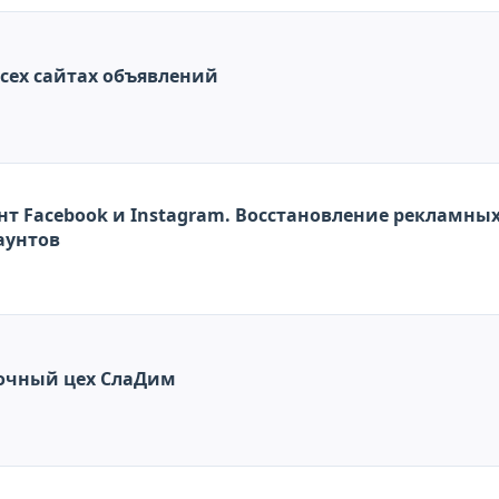
 Реклама на всех сайтах объявлений
m. Восстановление рекламных аккаунтов.
аунтов
очный цех СлаДим