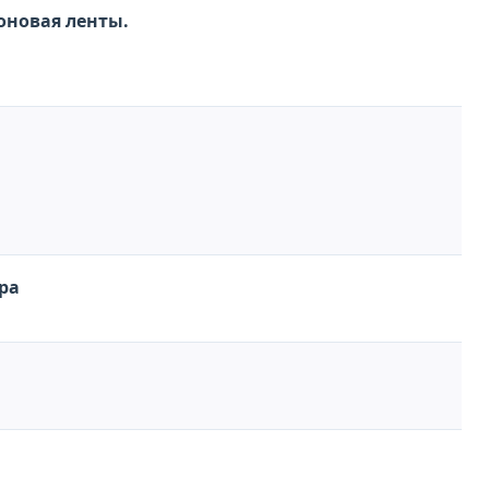
ildberries и OZON Материалы: Нейлон, Сатин, Силиконовая ленты.
ра