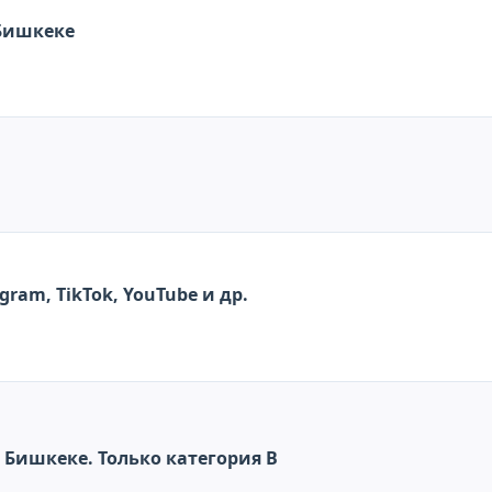
 Бишкеке
SMM LAB Накрутка Instagram, Telegram, TikTok, YouTube и др.
 Бишкеке. Только категория В